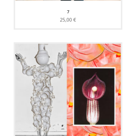
7
25,00
€