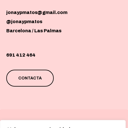
jonaypmatos@gmail.com
@jonaypmatos
Barcelona / Las Palmas
691 412 464
CONTACTA
Financiado por la Unión Europea – NextGenerationEU