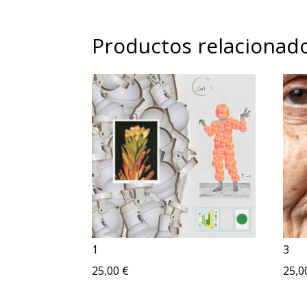
Productos relacionad
1
3
25,00
€
25,