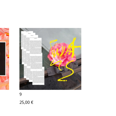
9
25,00
€